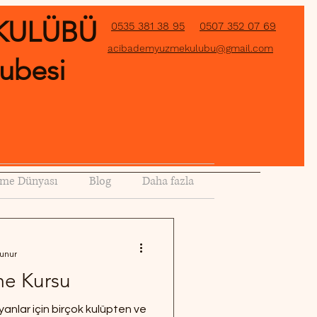
KULÜBÜ
0535 381 38 95
0507 352 07 69
acibademyuzmekulubu@gmail.com
ubesi
me Dünyası
Blog
Daha fazla
kunur
me Kursu
anlar için birçok kulüpten ve