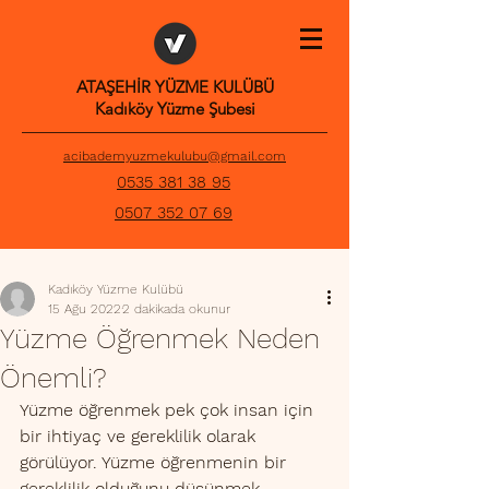
ATAŞEHİR YÜZME KULÜBÜ
Kadıköy Yüzme Şubesi
acibademyuzmekulubu@gmail.com
0535 381 38 95
0507 352 07 69
Kadıköy Yüzme Kulübü
15 Ağu 2022
2 dakikada okunur
Yüzme Öğrenmek Neden
Önemli?
Yüzme öğrenmek pek çok insan için 
bir ihtiyaç ve gereklilik olarak 
görülüyor. Yüzme öğrenmenin bir 
gereklilik olduğunu düşünmek 