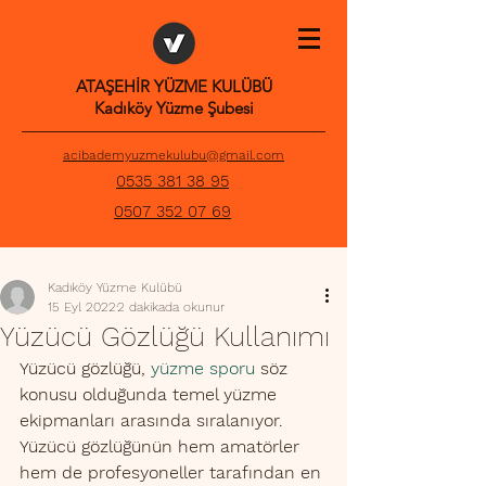
ATAŞEHİR YÜZME KULÜBÜ
Kadıköy Yüzme Şubesi
acibademyuzmekulubu@gmail.com
0535 381 38 95
0507 352 07 69
Kadıköy Yüzme Kulübü
15 Eyl 2022
2 dakikada okunur
Yüzücü Gözlüğü Kullanımı
Yüzücü gözlüğü, 
yüzme sporu
 söz 
konusu olduğunda temel yüzme 
ekipmanları arasında sıralanıyor. 
Yüzücü gözlüğünün hem amatörler 
hem de profesyoneller tarafından en 